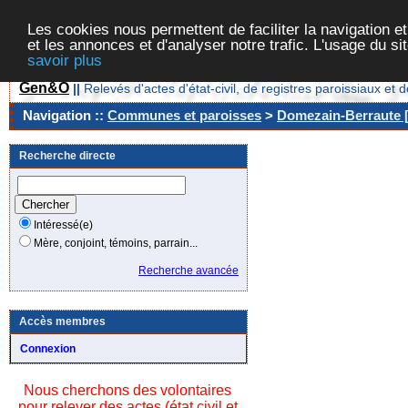
Les cookies nous permettent de faciliter la navigation et
et les annonces et d'analyser notre trafic. L'usage du s
savoir plus
Gen&O
||
Relevés d'actes d'état-civil, de registres paroissiaux 
Navigation ::
Communes et paroisses
>
Domezain-Berraute [
Recherche directe
Intéressé(e)
Mère, conjoint, témoins, parrain...
Recherche avancée
Accès membres
Connexion
Nous cherchons des volontaires
pour relever des actes (état civil et