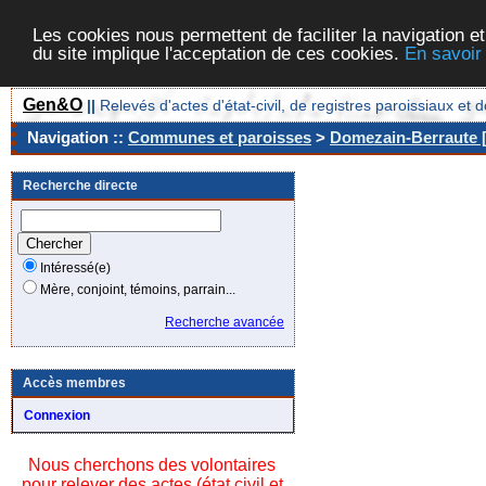
Les cookies nous permettent de faciliter la navigation et
du site implique l'acceptation de ces cookies.
En savoir
Gen&O
||
Relevés d'actes d'état-civil, de registres paroissiaux 
Navigation ::
Communes et paroisses
>
Domezain-Berraute [
Recherche directe
Intéressé(e)
Mère, conjoint, témoins, parrain...
Recherche avancée
Accès membres
Connexion
Nous cherchons des volontaires
pour relever des actes (état civil et