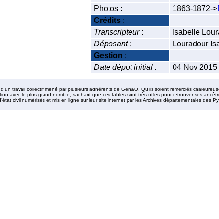
Photos :
1863-1872->
Crédits
:
Transcripteur
:
Isabelle Lou
Déposant
:
Louradour Is
Gestion
:
Date dépot initial
:
04 Nov 2015
it d’un travail collectif mené par plusieurs adhérents de Gen&O. Qu’ils soient remerciés chaleureus
ion avec le plus grand nombre, sachant que ces tables sont très utiles pour retrouver ses ancêtres
’état civil numérisés et mis en ligne sur leur site internet par les Archives départementales des 