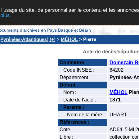
 l'usage du site, de personnaliser le contenu et les annonces
 plus
et documents d'archives en Pays Basque et Béarn
Pyrénées-Atlantiques] (+)
>
MÉHOL
> Pierre
Acte de décès/sépultur
Commune
:
Domezain-B
Code INSEE :
64202
Département :
Pyrénées-At
Défunt
:
Nom :
MÉHOL
Pier
Date de l'acte :
1871
Parents
:
Nom de la mère :
UHART
Références
:
Cote :
AD64, 5 MI 2
Libre :
collection c