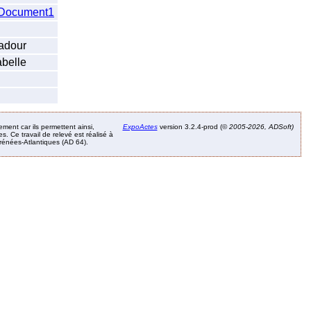
Document1
radour
abelle
ement car ils permettent ainsi,
ExpoActes
version 3.2.4-prod (©
2005-2026, ADSoft)
. Ce travail de relevé est réalisé à
Pyrénées-Atlantiques (AD 64).