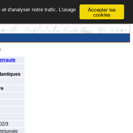
Accepter les
 et d'analyser notre trafic. L'usage
cookies
e
erraute
lantiques
re
02/3
ommunale