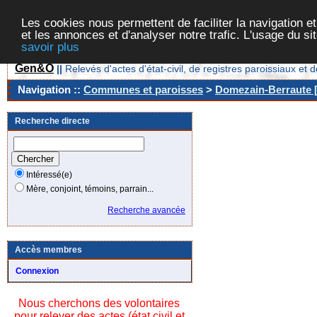
Les cookies nous permettent de faciliter la navigation et
et les annonces et d'analyser notre trafic. L'usage du s
savoir plus
Gen&O
||
Relevés d'actes d'état-civil, de registres paroissiaux 
Navigation ::
Communes et paroisses
>
Domezain-Berraute [
Recherche directe
Intéressé(e)
Mère, conjoint, témoins, parrain...
Recherche avancée
Accès membres
Connexion
Nous cherchons des volontaires
pour relever des actes (état civil et