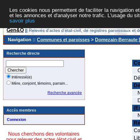
Les cookies nous permettent de faciliter la navigation et
et les annonces et d'analyser notre trafic. L'usage du s
savoir plus
Gen&O
||
Relevés d'actes d'état-civil, de registres paroissiaux 
Navigation ::
Communes et paroisses
>
Domezain-Berraute [
Recherche directe
C
Co
Intéressé(e)
Dé
Mère, conjoint, témoins, parrain...
Dé
N
Recherche avancée
Da
(E
Accès membres
N
Connexion
Ré
Co
Nous cherchons des volontaires
Li
pour relever des actes (état civil et