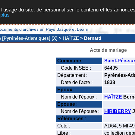
 l'usage du site, de personnaliser le contenu et les annonces
 plus
et documents d'archives en Pays Basque et Béarn
e [Pyrénées-Atlantiques] (X)
>
HAÏTZE
> Bernard
Acte de mariage
Commune
:
Saint-Pée-sur
Code INSEE :
64495
Département :
Pyrénées-Atl
Date de l'acte :
1838
Epoux
:
Nom de l'époux :
HAÏTZE
Bern
Epouse
:
Nom de l'épouse :
HIRIBERRY
J
Références
:
Cote :
AD64, 5 MI 49
Libre :
collection dép