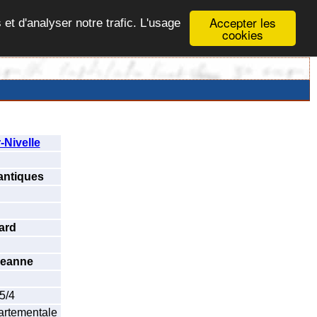
Accepter les
 et d'analyser notre trafic. L'usage
cookies
-Nivelle
antiques
ard
eanne
5/4
artementale