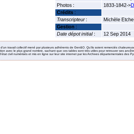
Photos :
1833-1842->
D
Crédits
:
Transcripteur
:
Michèle Etche
Gestion
:
Date dépot initial
:
12 Sep 2014
it d’un travail collectif mené par plusieurs adhérents de Gen&O. Qu’ils soient remerciés chaleureus
ion avec le plus grand nombre, sachant que ces tables sont très utiles pour retrouver ses ancêtres
’état civil numérisés et mis en ligne sur leur site internet par les Archives départementales des 