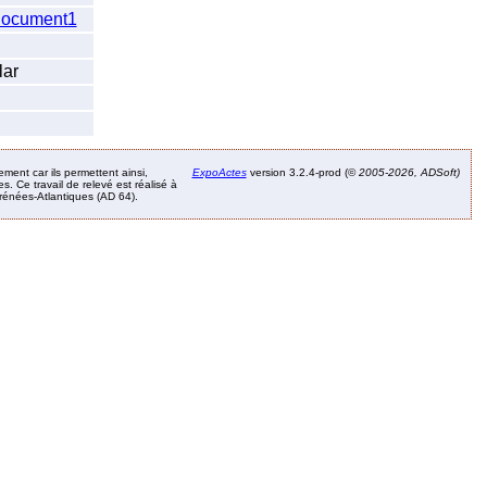
ocument1
lar
ement car ils permettent ainsi,
ExpoActes
version 3.2.4-prod (©
2005-2026, ADSoft)
. Ce travail de relevé est réalisé à
Pyrénées-Atlantiques (AD 64).