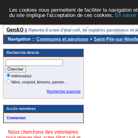
Les cookies nous permettent de faciliter la navigation et
du site implique l'acceptation de ces cookies.
En savoir
Gen&O
||
Relevés d'actes d'état-civil, de registres paroissiaux 
Navigation ::
Communes et paroisses
>
Saint-Pée-sur-Nivell
Recherche directe
Intéressé(e)
Mère, conjoint, témoins, parrain...
Recherche avancée
Accès membres
Connexion
Nous cherchons des volontaires
pour relever des actes (état civil et