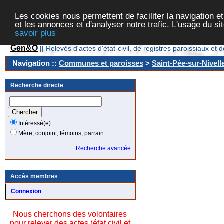
Les cookies nous permettent de faciliter la navigation et
et les annonces et d'analyser notre trafic. L'usage du s
savoir plus
Gen&O
||
Relevés d'actes d'état-civil, de registres paroissiaux 
Navigation ::
Communes et paroisses
>
Saint-Pée-sur-Nivell
Recherche directe
Intéressé(e)
Mère, conjoint, témoins, parrain...
Recherche avancée
Accès membres
Connexion
Nous cherchons des volontaires
pour relever des actes (état civil et