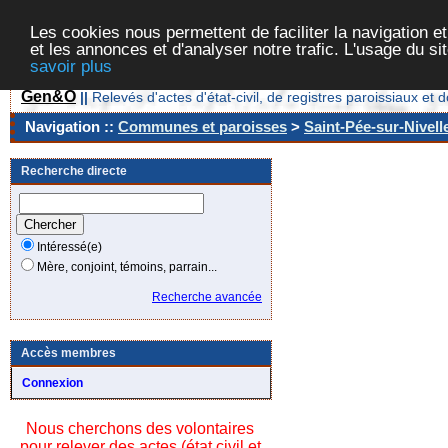
Les cookies nous permettent de faciliter la navigation et
et les annonces et d'analyser notre trafic. L'usage du s
savoir plus
Gen&O
||
Relevés d'actes d'état-civil, de registres paroissiaux 
Navigation ::
Communes et paroisses
>
Saint-Pée-sur-Nivell
Recherche directe
Intéressé(e)
Mère, conjoint, témoins, parrain...
Recherche avancée
Accès membres
Connexion
Nous cherchons des volontaires
pour relever des actes (état civil et