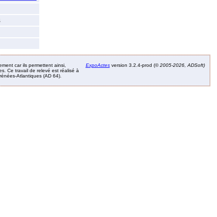
s
ement car ils permettent ainsi,
ExpoActes
version 3.2.4-prod (©
2005-2026, ADSoft)
. Ce travail de relevé est réalisé à
Pyrénées-Atlantiques (AD 64).