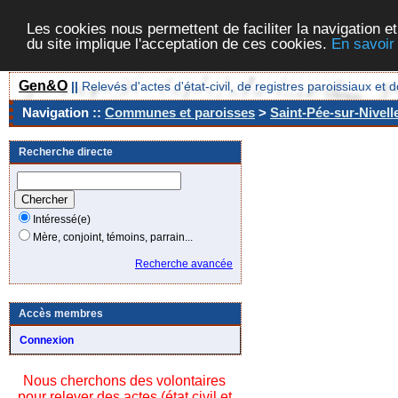
Les cookies nous permettent de faciliter la navigation et
du site implique l'acceptation de ces cookies.
En savoir
Gen&O
||
Relevés d'actes d'état-civil, de registres paroissiaux 
Navigation ::
Communes et paroisses
>
Saint-Pée-sur-Nivell
Recherche directe
Intéressé(e)
Mère, conjoint, témoins, parrain...
Recherche avancée
Accès membres
Connexion
Nous cherchons des volontaires
pour relever des actes (état civil et