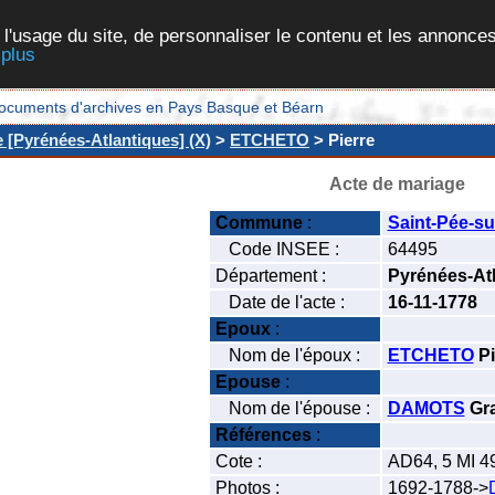
 l'usage du site, de personnaliser le contenu et les annonces
 plus
et documents d'archives en Pays Basque et Béarn
e [Pyrénées-Atlantiques] (X)
>
ETCHETO
> Pierre
Acte de mariage
Commune
:
Saint-Pée-su
Code INSEE :
64495
Département :
Pyrénées-At
Date de l'acte :
16-11-1778
Epoux
:
Nom de l'époux :
ETCHETO
Pi
Epouse
:
Nom de l'épouse :
DAMOTS
Gr
Références
:
Cote :
AD64, 5 MI 4
Photos :
1692-1788->