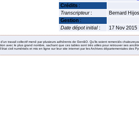
Crédits
:
Transcripteur
:
Bernard Hijo
Gestion
:
Date dépot initial
:
17 Nov 2015
it d’un travail collectif mené par plusieurs adhérents de Gen&O. Qu’ils soient remerciés chaleureus
ion avec le plus grand nombre, sachant que ces tables sont très utiles pour retrouver ses ancêtres
’état civil numérisés et mis en ligne sur leur site internet par les Archives départementales des 