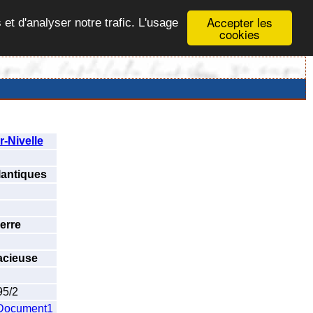
Accepter les
 et d'analyser notre trafic. L'usage
cookies
r-Nivelle
lantiques
erre
acieuse
95/2
Document1