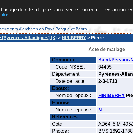
 l'usage du site, de personnaliser le contenu et les annonces
 plus
et documents d'archives en Pays Basque et Béarn
e [Pyrénées-Atlantiques] (X)
>
HIRIBERRY
> Pierre
Acte de mariage
Commune
:
Saint-Pée-sur-N
Code INSEE :
64495
Département :
Pyrénées-Atlan
Date de l'acte :
2-3-1710
Epoux
:
Nom de l'époux :
HIRIBERRY
Pie
Epouse
:
Nom de l'épouse :
N
Références
:
Cote :
AD64, 5 MI 495/
Photos :
BMS 1692-1788