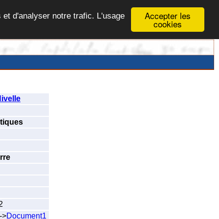
Accepter les
 et d'analyser notre trafic. L'usage
cookies
ivelle
tiques
rre
2
->
Document1