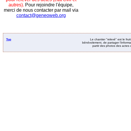
autres).
Pour rejoindre l'équipe,
merci de nous contacter par mail via
contact@geneoweb.org
Top
Le chantier "relevé" est le fru
bénévolement, de partager l’informat
partir des photos des actes d