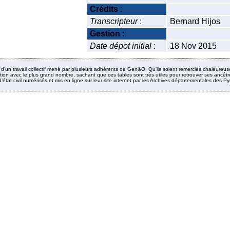
Crédits
:
Transcripteur
:
Bernard Hijos
Gestion
:
Date dépot initial
:
18 Nov 2015
it d’un travail collectif mené par plusieurs adhérents de Gen&O. Qu’ils soient remerciés chaleureus
ion avec le plus grand nombre, sachant que ces tables sont très utiles pour retrouver ses ancêtres
’état civil numérisés et mis en ligne sur leur site internet par les Archives départementales des 