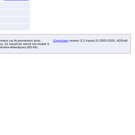
ement car ils permettent ainsi,
ExpoActes
version 3.2.4-prod (©
2005-2026, ADSoft)
. Ce travail de relevé est réalisé à
Pyrénées-Atlantiques (AD 64).