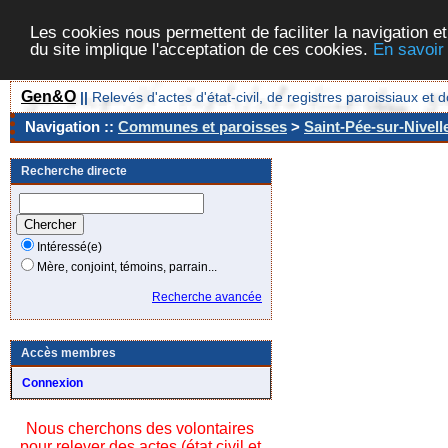
Les cookies nous permettent de faciliter la navigation et
du site implique l'acceptation de ces cookies.
En savoir
Gen&O
||
Relevés d'actes d'état-civil, de registres paroissiaux 
Navigation ::
Communes et paroisses
>
Saint-Pée-sur-Nivell
Recherche directe
Intéressé(e)
Mère, conjoint, témoins, parrain...
Recherche avancée
Accès membres
Connexion
Nous cherchons des volontaires
pour relever des actes (état civil et