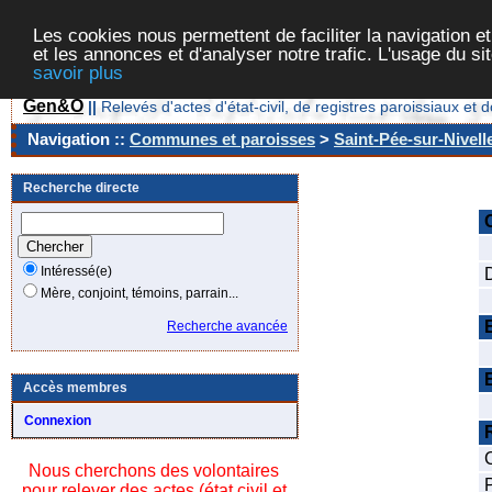
Les cookies nous permettent de faciliter la navigation et
et les annonces et d'analyser notre trafic. L'usage du s
savoir plus
Gen&O
||
Relevés d'actes d'état-civil, de registres paroissiaux 
Navigation ::
Communes et paroisses
>
Saint-Pée-sur-Nivell
Recherche directe
Intéressé(e)
Mère, conjoint, témoins, parrain...
Recherche avancée
Accès membres
Connexion
Nous cherchons des volontaires
pour relever des actes (état civil et