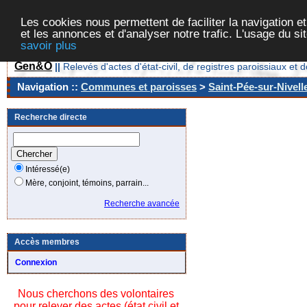
Les cookies nous permettent de faciliter la navigation et
et les annonces et d'analyser notre trafic. L'usage du s
savoir plus
Gen&O
||
Relevés d'actes d'état-civil, de registres paroissiaux 
Navigation ::
Communes et paroisses
>
Saint-Pée-sur-Nivell
Recherche directe
Intéressé(e)
Mère, conjoint, témoins, parrain...
Recherche avancée
Accès membres
Connexion
Nous cherchons des volontaires
pour relever des actes (état civil et