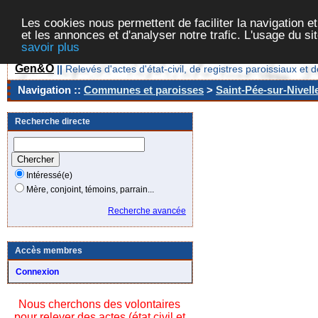
Les cookies nous permettent de faciliter la navigation et
et les annonces et d'analyser notre trafic. L'usage du s
savoir plus
Gen&O
||
Relevés d'actes d'état-civil, de registres paroissiaux 
Navigation ::
Communes et paroisses
>
Saint-Pée-sur-Nivell
Recherche directe
Intéressé(e)
Mère, conjoint, témoins, parrain...
Recherche avancée
Accès membres
Connexion
Nous cherchons des volontaires
pour relever des actes (état civil et