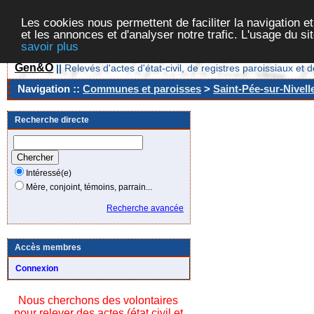
Les cookies nous permettent de faciliter la navigation et
et les annonces et d'analyser notre trafic. L'usage du s
savoir plus
Gen&O
||
Relevés d'actes d'état-civil, de registres paroissiaux 
Navigation ::
Communes et paroisses
>
Saint-Pée-sur-Nivell
Recherche directe
Intéressé(e)
Mère, conjoint, témoins, parrain...
Recherche avancée
Accès membres
Connexion
Nous cherchons des volontaires
pour relever des actes (état civil et