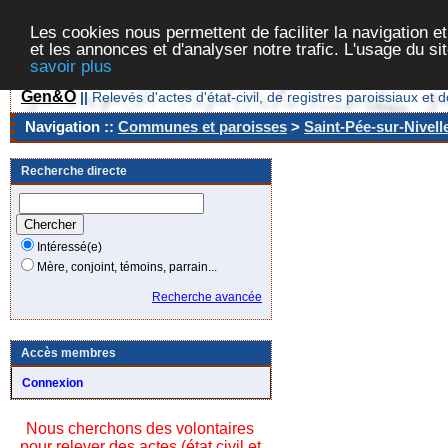
Les cookies nous permettent de faciliter la navigation et
et les annonces et d'analyser notre trafic. L'usage du s
savoir plus
Gen&O
||
Relevés d'actes d'état-civil, de registres paroissiaux 
Navigation ::
Communes et paroisses
>
Saint-Pée-sur-Nivell
Recherche directe
Intéressé(e)
Mère, conjoint, témoins, parrain...
Recherche avancée
Accès membres
Connexion
Nous cherchons des volontaires
pour relever des actes (état civil et