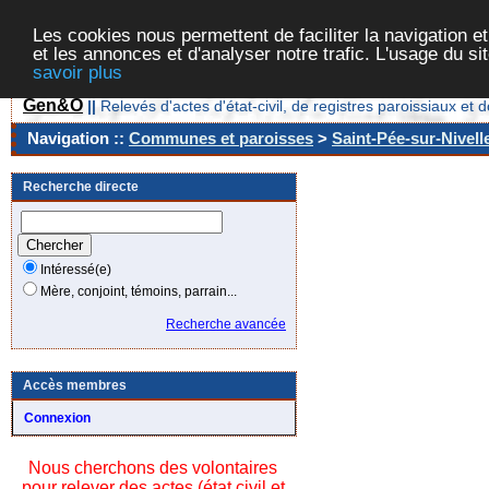
Les cookies nous permettent de faciliter la navigation et
et les annonces et d'analyser notre trafic. L'usage du s
savoir plus
Gen&O
||
Relevés d'actes d'état-civil, de registres paroissiaux 
Navigation ::
Communes et paroisses
>
Saint-Pée-sur-Nivell
Recherche directe
Intéressé(e)
Mère, conjoint, témoins, parrain...
Recherche avancée
Accès membres
Connexion
Nous cherchons des volontaires
pour relever des actes (état civil et