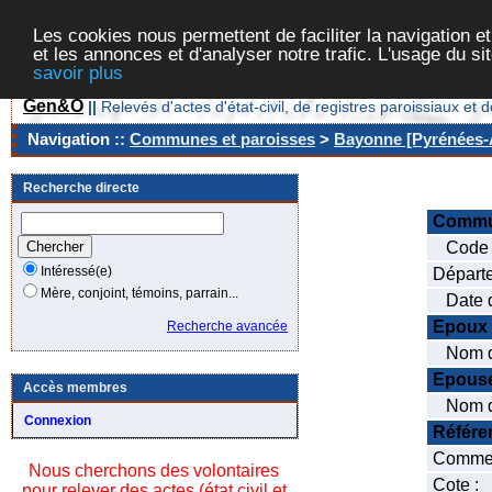
Les cookies nous permettent de faciliter la navigation et
et les annonces et d'analyser notre trafic. L'usage du s
savoir plus
Gen&O
||
Relevés d'actes d'état-civil, de registres paroissiaux 
Navigation ::
Communes et paroisses
>
Bayonne [Pyrénées-A
Recherche directe
Comm
Code 
Intéressé(e)
Départ
Mère, conjoint, témoins, parrain...
Date de
Epoux
Recherche avancée
Nom de
Epous
Accès membres
Nom de
Connexion
Référe
Commen
Nous cherchons des volontaires
Cote :
pour relever des actes (état civil et