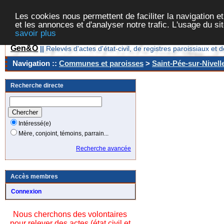
Les cookies nous permettent de faciliter la navigation et
et les annonces et d'analyser notre trafic. L'usage du s
savoir plus
Gen&O
||
Relevés d'actes d'état-civil, de registres paroissiaux 
Navigation ::
Communes et paroisses
>
Saint-Pée-sur-Nivell
Recherche directe
Intéressé(e)
Mère, conjoint, témoins, parrain...
Recherche avancée
Accès membres
Connexion
Nous cherchons des volontaires
pour relever des actes (état civil et