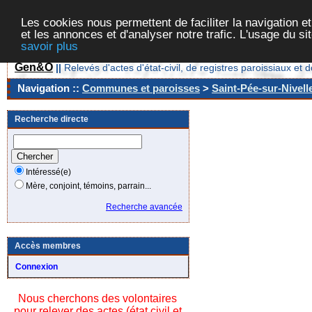
Les cookies nous permettent de faciliter la navigation et
et les annonces et d'analyser notre trafic. L'usage du s
savoir plus
Gen&O
||
Relevés d'actes d'état-civil, de registres paroissiaux 
Navigation ::
Communes et paroisses
>
Saint-Pée-sur-Nivell
Recherche directe
Intéressé(e)
Mère, conjoint, témoins, parrain...
Recherche avancée
Accès membres
Connexion
Nous cherchons des volontaires
pour relever des actes (état civil et