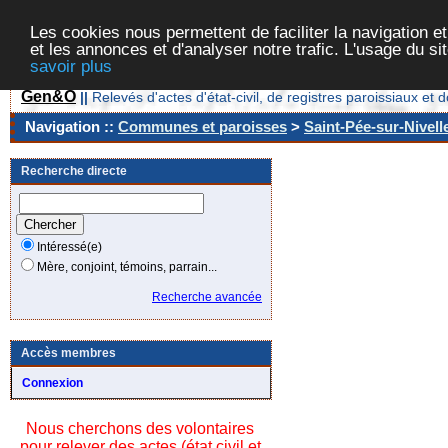
Les cookies nous permettent de faciliter la navigation et
et les annonces et d'analyser notre trafic. L'usage du s
savoir plus
Gen&O
||
Relevés d'actes d'état-civil, de registres paroissiaux 
Navigation ::
Communes et paroisses
>
Saint-Pée-sur-Nivell
Recherche directe
Intéressé(e)
Mère, conjoint, témoins, parrain...
Recherche avancée
Accès membres
Connexion
Nous cherchons des volontaires
pour relever des actes (état civil et