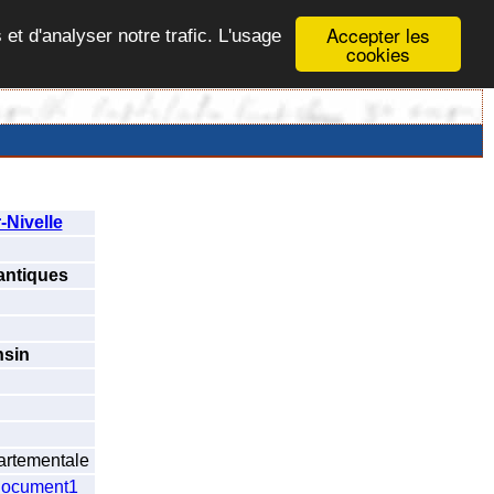
Accepter les
 et d'analyser notre trafic. L'usage
cookies
-Nivelle
antiques
sin
artementale
ocument1