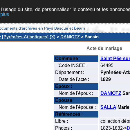
 l'usage du site, de personnaliser le contenu et les annonces
 plus
et documents d'archives en Pays Basque et Béarn
e [Pyrénées-Atlantiques] (X)
>
DANIOTZ
> Sansin
Acte de mariage
Commune
:
Saint-Pée-sur
Code INSEE :
64495
Département :
Pyrénées-Atl
Date de l'acte :
1829
Epoux
:
Nom de l'époux :
DANIOTZ
San
Epouse
:
Nom de l'épouse :
SALLA
Marie
Références
:
Libre :
collection dép
Photos :
1823-1832->
D