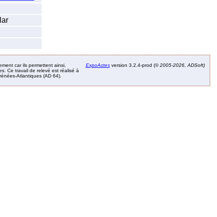
lar
ement car ils permettent ainsi,
ExpoActes
version 3.2.4-prod (©
2005-2026, ADSoft)
. Ce travail de relevé est réalisé à
Pyrénées-Atlantiques (AD 64).