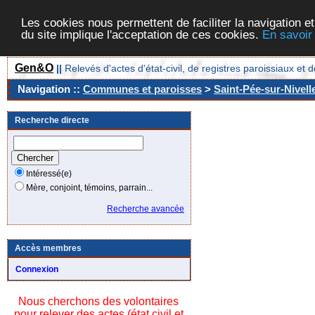
Les cookies nous permettent de faciliter la navigation et
du site implique l'acceptation de ces cookies.
En savoir
Gen&O
||
Relevés d'actes d'état-civil, de registres paroissiaux 
Navigation ::
Communes et paroisses
>
Saint-Pée-sur-Nivell
Recherche directe
Intéressé(e)
Mère, conjoint, témoins, parrain...
Recherche avancée
Accès membres
Connexion
Nous cherchons des volontaires
pour relever des actes (état civil et