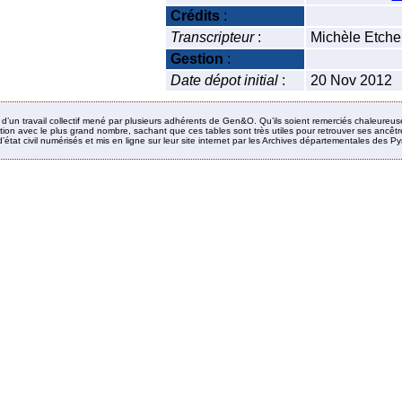
Crédits
:
Transcripteur
:
Michèle Etche
Gestion
:
Date dépot initial
:
20 Nov 2012
it d’un travail collectif mené par plusieurs adhérents de Gen&O. Qu’ils soient remerciés chaleureus
ion avec le plus grand nombre, sachant que ces tables sont très utiles pour retrouver ses ancêtres
’état civil numérisés et mis en ligne sur leur site internet par les Archives départementales des 