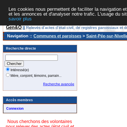
Les cookies nous permettent de faciliter la navigation et
et les annonces et d'analyser notre trafic. L'usage du s
savoir plus
Gen&O
||
Relevés d'actes d'état-civil, de registres paroissiaux 
Navigation ::
Communes et paroisses
>
Saint-Pée-sur-Nivell
Recherche directe
Intéressé(e)
Mère, conjoint, témoins, parrain...
Recherche avancée
Accès membres
Connexion
Nous cherchons des volontaires
pour relever des actes (état civil et