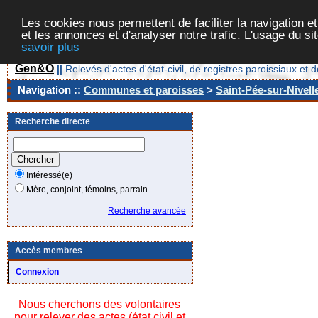
Les cookies nous permettent de faciliter la navigation et
et les annonces et d'analyser notre trafic. L'usage du s
savoir plus
Gen&O
||
Relevés d'actes d'état-civil, de registres paroissiaux 
Navigation ::
Communes et paroisses
>
Saint-Pée-sur-Nivell
Recherche directe
Intéressé(e)
Mère, conjoint, témoins, parrain...
Recherche avancée
Accès membres
Connexion
Nous cherchons des volontaires
pour relever des actes (état civil et