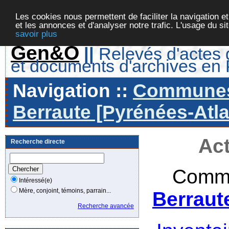
Les cookies nous permettent de faciliter la navigation et
et les annonces et d'analyser notre trafic. L'usage du s
savoir plus
Gen&O
||
Relevés d'actes d
et documents d'archives en
Navigation ::
Communes 
Berraute [Pyrénées-Atla
Act
Recherche directe
Commu
Intéressé(e)
Mère, conjoint, témoins, parrain...
Berraut
Recherche avancée