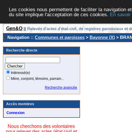
Les cookies nous permettent de faciliter la navigation et
du site implique l'acceptation de ces cookies.
En savoir
Gen&O
||
Relevés d'actes d'état-civil, de registres paroissiaux 
Navigation ::
Communes et paroisses
>
Bayonne (X)
> BRA
Recherche directe
Intéressé(e)
Mère, conjoint, témoins, parrain...
Recherche avancée
Accès membres
Connexion
Nous cherchons des volontaires
pour relever des actes (état civil et