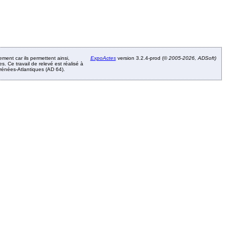
ement car ils permettent ainsi,
ExpoActes
version 3.2.4-prod (©
2005-2026, ADSoft)
. Ce travail de relevé est réalisé à
Pyrénées-Atlantiques (AD 64).