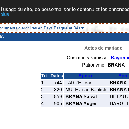
 l'usage du site, de personnaliser le contenu et les annonces
 plus
et documents d'archives en Pays Basque et Béarn
NA
Actes de mariage
Commune/Paroisse :
Bayonn
Patronyme :
BRANA
Tri :
Dates
Epoux
Epo
1.
1744
LARRE Jean
BRANA 
2.
1820
MULE Jean Baptiste
BRANA M
3.
1859
BRANA Salvat
HILLAU 
4.
1905
BRANA Auger
HARGUES