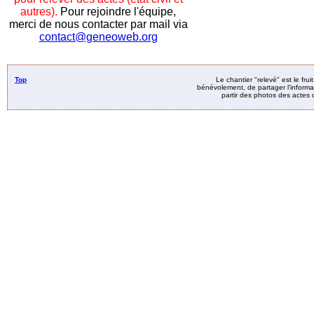
autres).
Pour rejoindre l'équipe,
merci de nous contacter par mail via
contact@geneoweb.org
Top
Le chantier "relevé" est le fru
bénévolement, de partager l’informat
partir des photos des actes d