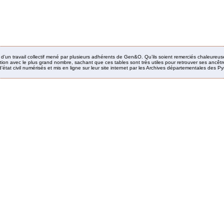
it d’un travail collectif mené par plusieurs adhérents de Gen&O. Qu’ils soient remerciés chaleureus
ion avec le plus grand nombre, sachant que ces tables sont très utiles pour retrouver ses ancêtres
’état civil numérisés et mis en ligne sur leur site internet par les Archives départementales des 