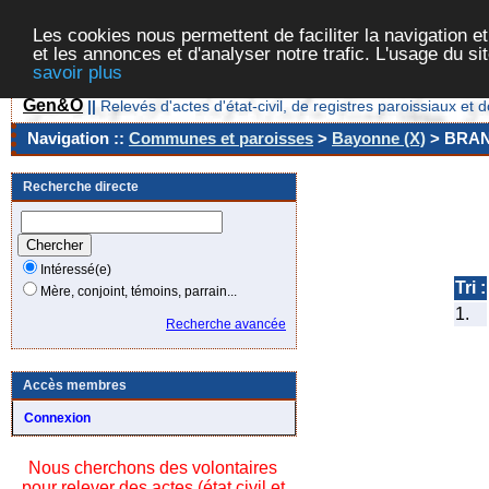
Les cookies nous permettent de faciliter la navigation et
et les annonces et d'analyser notre trafic. L'usage du s
savoir plus
Gen&O
||
Relevés d'actes d'état-civil, de registres paroissiaux 
Navigation ::
Communes et paroisses
>
Bayonne (X)
> BRA
Recherche directe
Intéressé(e)
Tri :
Mère, conjoint, témoins, parrain...
1.
Recherche avancée
Accès membres
Connexion
Nous cherchons des volontaires
pour relever des actes (état civil et