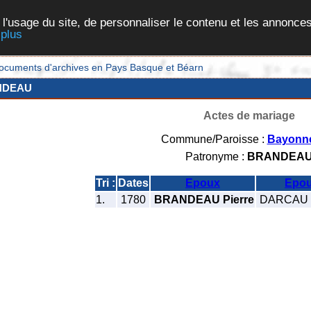
 l'usage du site, de personnaliser le contenu et les annonces
 plus
et documents d'archives en Pays Basque et Béarn
NDEAU
Actes de mariage
Commune/Paroisse :
Bayonn
Patronyme :
BRANDEA
Tri :
Dates
Epoux
Epo
1.
1780
BRANDEAU Pierre
DARCAU C