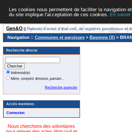
Les cookies nous permettent de faciliter la navigation et
du site implique l'acceptation de ces cookies.
En savoir
Gen&O
||
Relevés d'actes d'état-civil, de registres paroissiaux 
Navigation ::
Communes et paroisses
>
Bayonne (X)
> BRA
Recherche directe
Intéressé(e)
Mère, conjoint, témoins, parrain...
Recherche avancée
Accès membres
Connexion
Nous cherchons des volontaires
pour relever des actes (état civil et