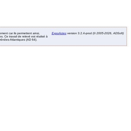
ement car ils permettent ainsi,
ExpoActes
version 3.2.4-prod (©
2005-2026, ADSoft)
. Ce travail de relevé est réalisé à
Pyrénées-Atlantiques (AD 64).