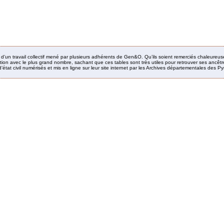
it d’un travail collectif mené par plusieurs adhérents de Gen&O. Qu’ils soient remerciés chaleureus
ion avec le plus grand nombre, sachant que ces tables sont très utiles pour retrouver ses ancêtres
’état civil numérisés et mis en ligne sur leur site internet par les Archives départementales des 