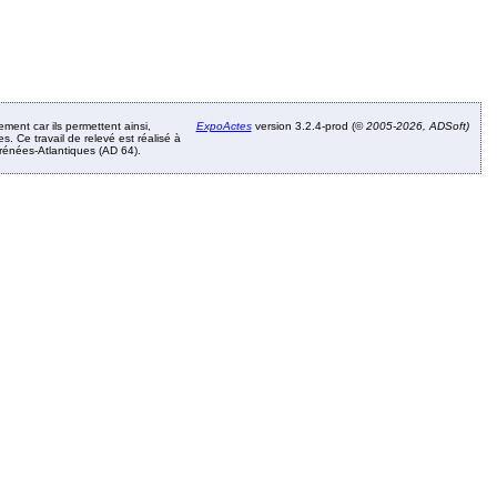
ement car ils permettent ainsi,
ExpoActes
version 3.2.4-prod (©
2005-2026, ADSoft)
. Ce travail de relevé est réalisé à
Pyrénées-Atlantiques (AD 64).