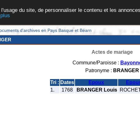
 l'usage du site, de personnaliser le contenu et les annonces
 plus
et documents d'archives en Pays Basque et Béarn
NGER
Actes de mariage
Commune/Paroisse :
Bayonn
Patronyme :
BRANGER
Tri :
Dates
Epoux
Epou
1.
1768
BRANGER Louis
ROCHET 