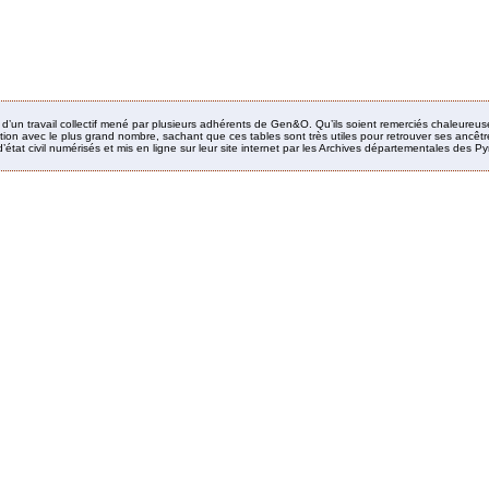
it d’un travail collectif mené par plusieurs adhérents de Gen&O. Qu’ils soient remerciés chaleureus
ion avec le plus grand nombre, sachant que ces tables sont très utiles pour retrouver ses ancêtres
’état civil numérisés et mis en ligne sur leur site internet par les Archives départementales des 