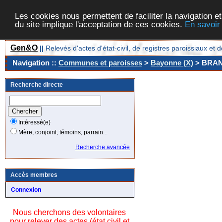
Les cookies nous permettent de faciliter la navigation et
du site implique l'acceptation de ces cookies.
En savoir
Gen&O
||
Relevés d'actes d'état-civil, de registres paroissiaux 
Navigation ::
Communes et paroisses
>
Bayonne (X)
> BRA
Recherche directe
Intéressé(e)
Mère, conjoint, témoins, parrain...
Recherche avancée
Accès membres
Connexion
Nous cherchons des volontaires
pour relever des actes (état civil et