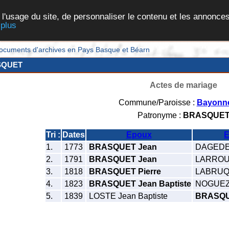
 l'usage du site, de personnaliser le contenu et les annonces
 plus
et documents d'archives en Pays Basque et Béarn
SQUET
Actes de mariage
Commune/Paroisse :
Bayonn
Patronyme :
BRASQUE
Tri :
Dates
Epoux
E
1.
1773
BRASQUET Jean
DAGEDE 
2.
1791
BRASQUET Jean
LARROUD
3.
1818
BRASQUET Pierre
LABRUQU
4.
1823
BRASQUET Jean Baptiste
NOGUEZ 
5.
1839
LOSTE Jean Baptiste
BRASQU