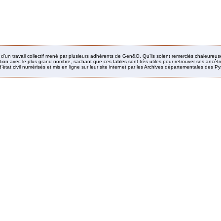
it d’un travail collectif mené par plusieurs adhérents de Gen&O. Qu’ils soient remerciés chaleureus
ion avec le plus grand nombre, sachant que ces tables sont très utiles pour retrouver ses ancêtres
’état civil numérisés et mis en ligne sur leur site internet par les Archives départementales des 