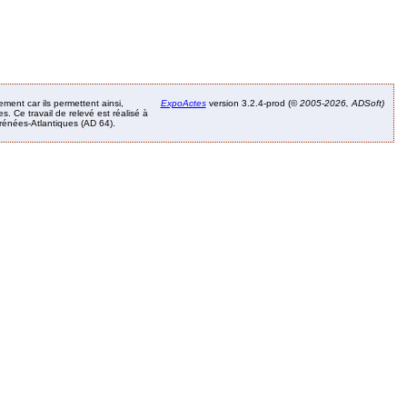
ement car ils permettent ainsi,
ExpoActes
version 3.2.4-prod (©
2005-2026, ADSoft)
. Ce travail de relevé est réalisé à
Pyrénées-Atlantiques (AD 64).