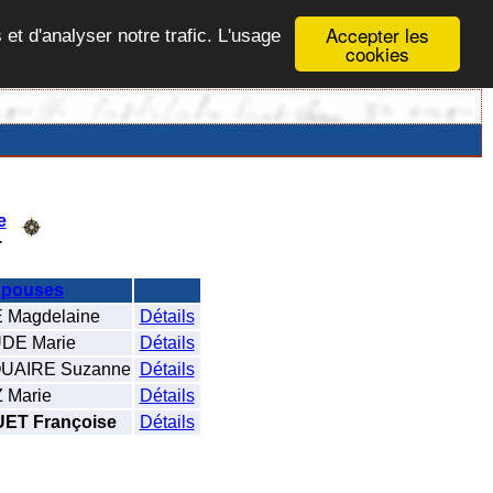
Accepter les
 et d'analyser notre trafic. L'usage
cookies
e
T
pouses
Magdelaine
Détails
E Marie
Détails
AIRE Suzanne
Détails
Marie
Détails
ET Françoise
Détails