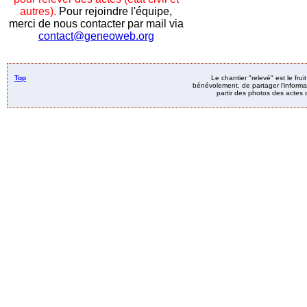
autres).
Pour rejoindre l'équipe,
merci de nous contacter par mail via
contact@geneoweb.org
Top
Le chantier "relevé" est le fru
bénévolement, de partager l’informat
partir des photos des actes d