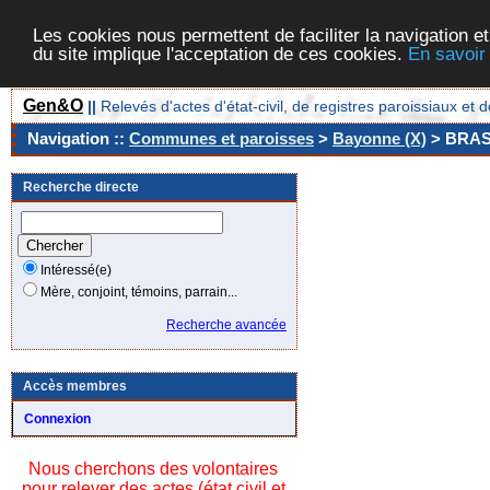
Les cookies nous permettent de faciliter la navigation et
du site implique l'acceptation de ces cookies.
En savoir
Gen&O
||
Relevés d'actes d'état-civil, de registres paroissiaux 
Navigation ::
Communes et paroisses
>
Bayonne (X)
> BRA
Recherche directe
Intéressé(e)
Mère, conjoint, témoins, parrain...
Recherche avancée
Accès membres
Connexion
Nous cherchons des volontaires
pour relever des actes (état civil et