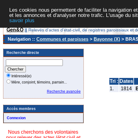
Les cookies nous permettent de faciliter la navigation et
et les annonces et d'analyser notre trafic. L'usage du s
savoir plus
Gen&O
||
Relevés d'actes d'état-civil, de registres paroissiaux 
Navigation ::
Communes et paroisses
>
Bayonne (X)
> BRA
Recherche directe
Intéressé(e)
Tri :
Dates
Mère, conjoint, témoins, parrain...
1.
1814
Recherche avancée
Accès membres
Connexion
Nous cherchons des volontaires
pour relever des actes (état civil et