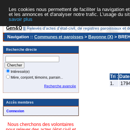
Les cookies nous permettent de faciliter la navigation et
et les annonces et d'analyser notre trafic. L'usage du s
savoir plus
Gen&O
||
Relevés d'actes d'état-civil, de registres paroissiaux 
Navigation ::
Communes et paroisses
>
Bayonne (X)
> BREH
Recherche directe
Intéressé(e)
Tri :
Date
Mère, conjoint, témoins, parrain...
1.
179
Recherche avancée
Accès membres
Connexion
Nous cherchons des volontaires
pour relever des actes (état civil et