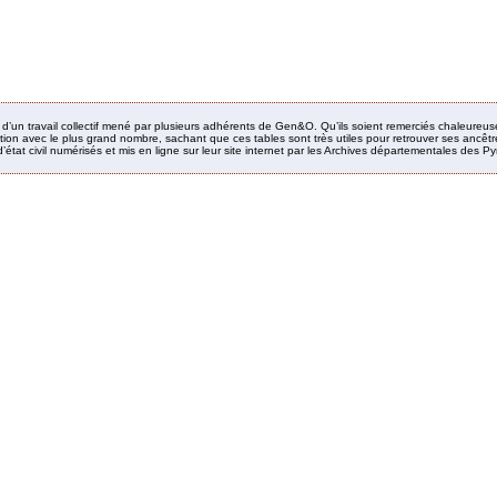
it d’un travail collectif mené par plusieurs adhérents de Gen&O. Qu’ils soient remerciés chaleureus
ion avec le plus grand nombre, sachant que ces tables sont très utiles pour retrouver ses ancêtres
’état civil numérisés et mis en ligne sur leur site internet par les Archives départementales des 