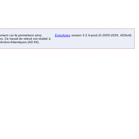
ement car ils permettent ainsi,
ExpoActes
version 3.2.4-prod (©
2005-2026, ADSoft)
. Ce travail de relevé est réalisé à
Pyrénées-Atlantiques (AD 64).