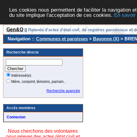
Les cookies nous permettent de faciliter la navigation et
du site implique l'acceptation de ces cookies.
En savoir
Gen&O
||
Relevés d'actes d'état-civil, de registres paroissiaux 
Navigation ::
Communes et paroisses
>
Bayonne (X)
> BRE
Recherche directe
Intéressé(e)
Mère, conjoint, témoins, parrain...
Recherche avancée
Accès membres
Connexion
Nous cherchons des volontaires
pour relever des actes (état civil et