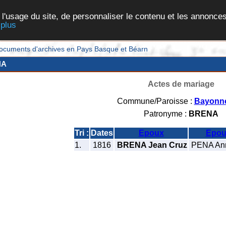
 l'usage du site, de personnaliser le contenu et les annonces
 plus
et documents d'archives en Pays Basque et Béarn
NA
Actes de mariage
Commune/Paroisse :
Bayonn
Patronyme :
BRENA
Tri :
Dates
Epoux
Epou
1.
1816
BRENA Jean Cruz
PENA Ann