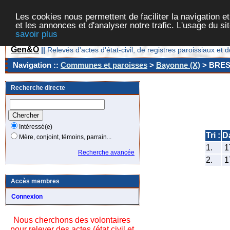
Les cookies nous permettent de faciliter la navigation et
et les annonces et d'analyser notre trafic. L'usage du s
savoir plus
Gen&O
||
Relevés d'actes d'état-civil, de registres paroissiaux 
Navigation ::
Communes et paroisses
>
Bayonne (X)
> BRE
Recherche directe
Intéressé(e)
Tri :
D
Mère, conjoint, témoins, parrain...
1.
1
Recherche avancée
2.
1
Accès membres
Connexion
Nous cherchons des volontaires
pour relever des actes (état civil et