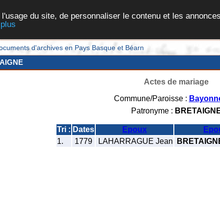
 l'usage du site, de personnaliser le contenu et les annonces
 plus
et documents d'archives en Pays Basque et Béarn
AIGNE
Actes de mariage
Commune/Paroisse :
Bayonn
Patronyme :
BRETAIGN
Tri :
Dates
Epoux
Epo
1.
1779
LAHARRAGUE Jean
BRETAIGNE