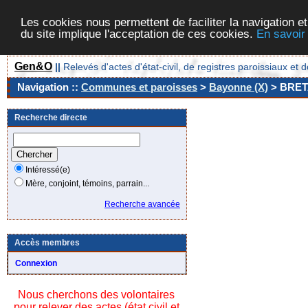
Les cookies nous permettent de faciliter la navigation et
du site implique l'acceptation de ces cookies.
En savoir
Gen&O
||
Relevés d'actes d'état-civil, de registres paroissiaux 
Navigation ::
Communes et paroisses
>
Bayonne (X)
> BRET
Recherche directe
Intéressé(e)
Mère, conjoint, témoins, parrain...
Recherche avancée
Accès membres
Connexion
Nous cherchons des volontaires
pour relever des actes (état civil et