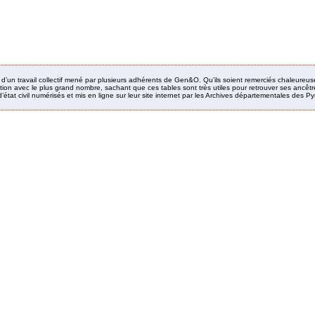
it d’un travail collectif mené par plusieurs adhérents de Gen&O. Qu’ils soient remerciés chaleureus
ion avec le plus grand nombre, sachant que ces tables sont très utiles pour retrouver ses ancêtres
’état civil numérisés et mis en ligne sur leur site internet par les Archives départementales des 