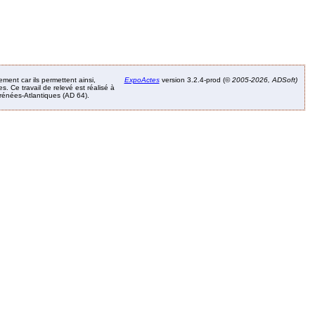
ement car ils permettent ainsi,
ExpoActes
version 3.2.4-prod (©
2005-2026, ADSoft)
. Ce travail de relevé est réalisé à
Pyrénées-Atlantiques (AD 64).