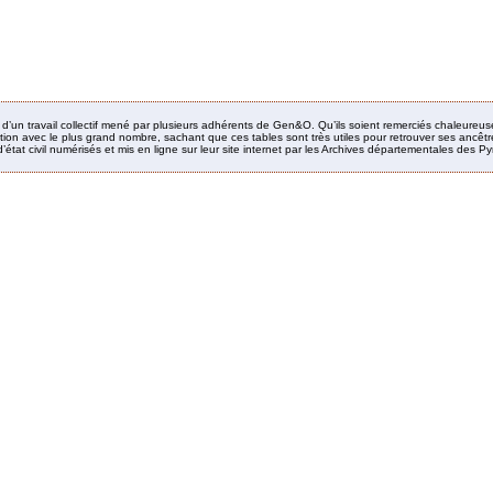
it d’un travail collectif mené par plusieurs adhérents de Gen&O. Qu’ils soient remerciés chaleureus
ion avec le plus grand nombre, sachant que ces tables sont très utiles pour retrouver ses ancêtres
’état civil numérisés et mis en ligne sur leur site internet par les Archives départementales des 