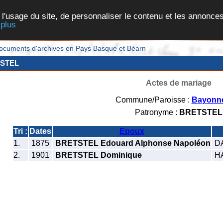
 l'usage du site, de personnaliser le contenu et les annonces
 plus
et documents d'archives en Pays Basque et Béarn
STEL
Actes de mariage
Commune/Paroisse :
Bayonn
Patronyme :
BRETSTEL
Tri :
Dates
Epoux
1.
1875
BRETSTEL Edouard Alphonse Napoléon
DA
2.
1901
BRETSTEL Dominique
HA