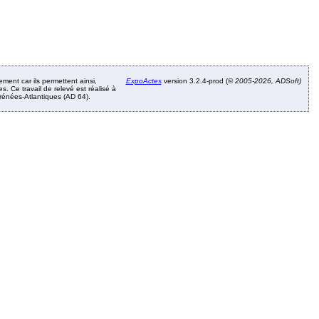
ement car ils permettent ainsi,
ExpoActes
version 3.2.4-prod (©
2005-2026, ADSoft)
. Ce travail de relevé est réalisé à
Pyrénées-Atlantiques (AD 64).