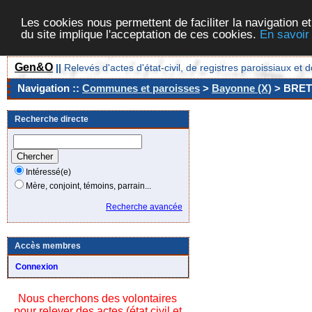
Les cookies nous permettent de faciliter la navigation et
du site implique l'acceptation de ces cookies.
En savoir
Gen&O
||
Relevés d'actes d'état-civil, de registres paroissiaux 
Navigation ::
Communes et paroisses
>
Bayonne (X)
> BRET
Recherche directe
Intéressé(e)
Mère, conjoint, témoins, parrain...
Recherche avancée
Accès membres
Connexion
Nous cherchons des volontaires
pour relever des actes (état civil et