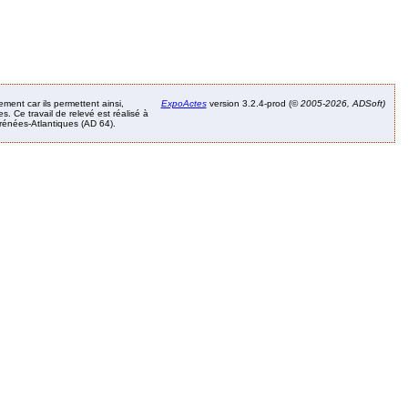
ement car ils permettent ainsi,
ExpoActes
version 3.2.4-prod (©
2005-2026, ADSoft)
. Ce travail de relevé est réalisé à
Pyrénées-Atlantiques (AD 64).