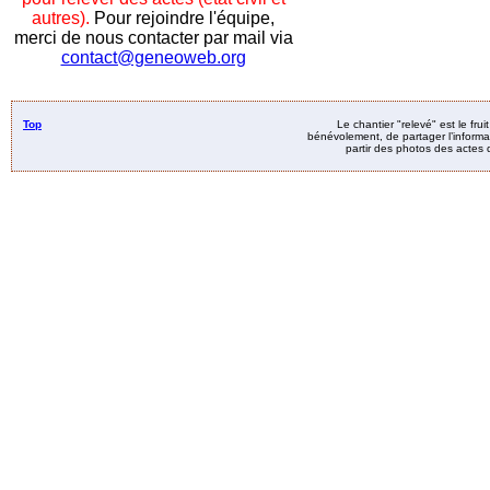
autres).
Pour rejoindre l'équipe,
merci de nous contacter par mail via
contact@geneoweb.org
Top
Le chantier "relevé" est le fru
bénévolement, de partager l’informat
partir des photos des actes d