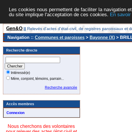
Les cookies nous permettent de faciliter la navigation et
du site implique l'acceptation de ces cookies.
En savoir
Gen&O
||
Relevés d'actes d'état-civil, de registres paroissiaux 
Navigation ::
Communes et paroisses
>
Bayonne (X)
> BRIL
Recherche directe
Intéressé(e)
Mère, conjoint, témoins, parrain...
Recherche avancée
Accès membres
Connexion
Nous cherchons des volontaires
pour relever des actes (état civil et