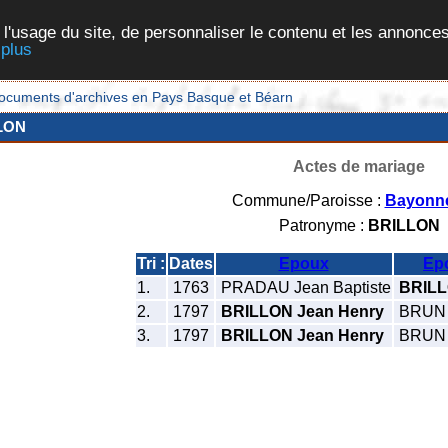
 l'usage du site, de personnaliser le contenu et les annonces
 plus
et documents d'archives en Pays Basque et Béarn
LON
Actes de mariage
Commune/Paroisse :
Bayonn
Patronyme :
BRILLON
Tri :
Dates
Epoux
Ep
1.
1763
PRADAU Jean Baptiste
BRILL
2.
1797
BRILLON Jean Henry
BRUN 
3.
1797
BRILLON Jean Henry
BRUN 