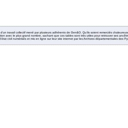
it d’un travail collectif mené par plusieurs adhérents de Gen&O. Qu’ils soient remerciés chaleureus
ion avec le plus grand nombre, sachant que ces tables sont très utiles pour retrouver ses ancêtres
’état civil numérisés et mis en ligne sur leur site internet par les Archives départementales des 