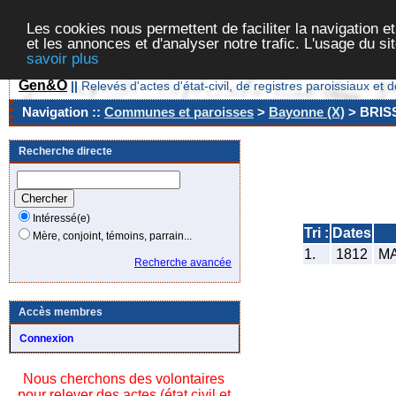
Les cookies nous permettent de faciliter la navigation et
et les annonces et d'analyser notre trafic. L'usage du s
savoir plus
Gen&O
||
Relevés d'actes d'état-civil, de registres paroissiaux 
Navigation ::
Communes et paroisses
>
Bayonne (X)
> BRIS
Recherche directe
Intéressé(e)
Tri :
Dates
Mère, conjoint, témoins, parrain...
1.
1812
MAL
Recherche avancée
Accès membres
Connexion
Nous cherchons des volontaires
pour relever des actes (état civil et