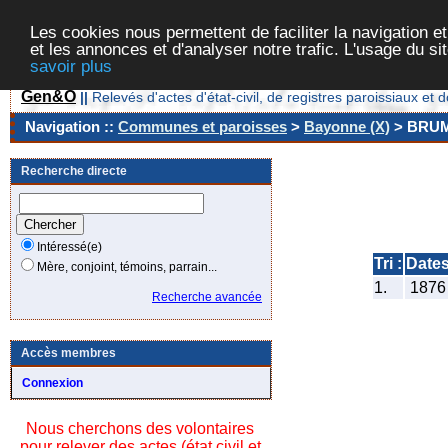
Les cookies nous permettent de faciliter la navigation et
et les annonces et d'analyser notre trafic. L'usage du s
savoir plus
Gen&O
||
Relevés d'actes d'état-civil, de registres paroissiaux 
Navigation ::
Communes et paroisses
>
Bayonne (X)
> BRU
Recherche directe
Intéressé(e)
Tri :
Date
Mère, conjoint, témoins, parrain...
1.
187
Recherche avancée
Accès membres
Connexion
Nous cherchons des volontaires
pour relever des actes (état civil et