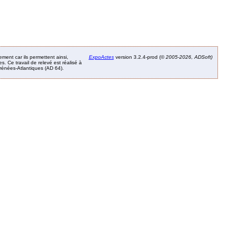
ement car ils permettent ainsi,
ExpoActes
version 3.2.4-prod (©
2005-2026, ADSoft)
. Ce travail de relevé est réalisé à
Pyrénées-Atlantiques (AD 64).