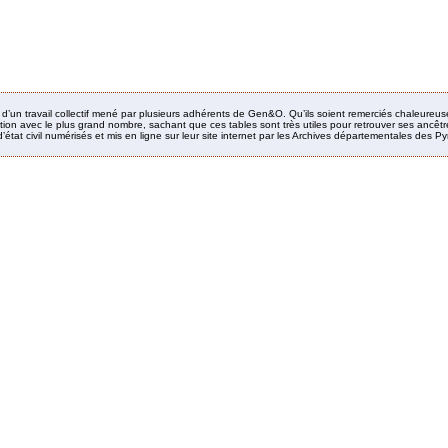
it d’un travail collectif mené par plusieurs adhérents de Gen&O. Qu’ils soient remerciés chaleureus
ion avec le plus grand nombre, sachant que ces tables sont très utiles pour retrouver ses ancêtres
’état civil numérisés et mis en ligne sur leur site internet par les Archives départementales des 