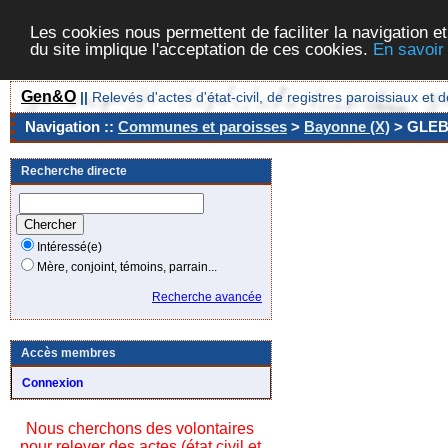
Les cookies nous permettent de faciliter la navigation et
du site implique l'acceptation de ces cookies.
En savoir
Gen&O
||
Relevés d'actes d'état-civil, de registres paroissiaux 
Navigation ::
Communes et paroisses
>
Bayonne (X)
> GLE
Recherche directe
Intéressé(e)
Mère, conjoint, témoins, parrain...
Recherche avancée
Accès membres
Connexion
Nous cherchons des volontaires
pour relever des actes (état civil et