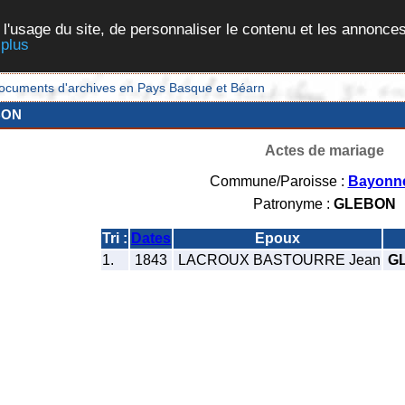
 l'usage du site, de personnaliser le contenu et les annonces
 plus
et documents d'archives en Pays Basque et Béarn
BON
Actes de mariage
Commune/Paroisse :
Bayonn
Patronyme :
GLEBON
Tri :
Dates
Epoux
1.
1843
LACROUX BASTOURRE Jean
GL