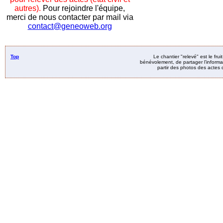
autres).
Pour rejoindre l'équipe,
merci de nous contacter par mail via
contact@geneoweb.org
Top
Le chantier "relevé" est le fru
bénévolement, de partager l’informat
partir des photos des actes d