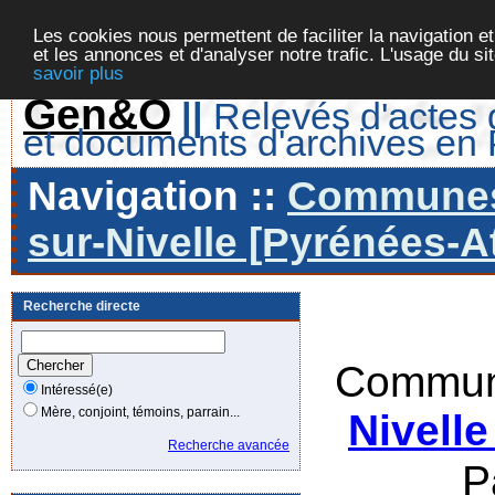
Les cookies nous permettent de faciliter la navigation et
et les annonces et d'analyser notre trafic. L'usage du s
savoir plus
Gen&O
||
Relevés d'actes d
et documents d'archives en
Navigation ::
Communes 
sur-Nivelle [Pyrénées-At
Recherche directe
Commun
Intéressé(e)
Mère, conjoint, témoins, parrain...
Nivelle
Recherche avancée
P