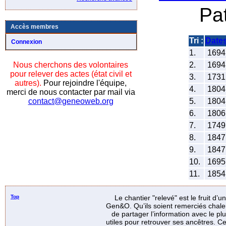
Pa
Accès membres
Tri :
Date
Connexion
1.
169
2.
169
Nous cherchons des volontaires
pour relever des actes (état civil et
3.
173
autres).
Pour rejoindre l'équipe,
4.
180
merci de nous contacter par mail via
5.
180
contact@geneoweb.org
6.
180
7.
174
8.
184
9.
184
10.
169
11.
185
Top
Le chantier "relevé" est le fruit d’
Gen&O. Qu’ils soient remerciés chale
de partager l’information avec le p
utiles pour retrouver ses ancêtres. Ce