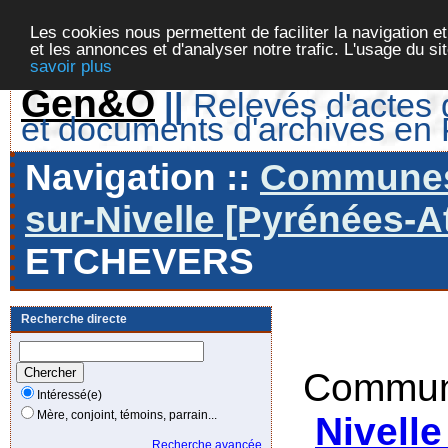
Les cookies nous permettent de faciliter la navigation et
et les annonces et d'analyser notre trafic. L'usage du s
savoir plus
Gen&O
||
Relevés d'actes d
et documents d'archives en
Navigation ::
Communes 
sur-Nivelle [Pyrénées-At
ETCHEVERS
Recherche directe
Commun
Intéressé(e)
Mère, conjoint, témoins, parrain...
Nivelle
Recherche avancée