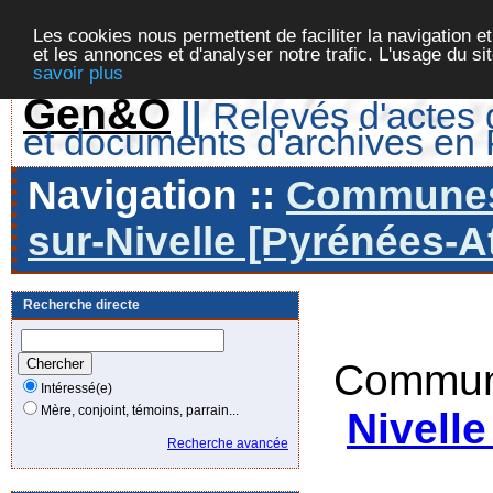
Les cookies nous permettent de faciliter la navigation et
et les annonces et d'analyser notre trafic. L'usage du s
savoir plus
Gen&O
||
Relevés d'actes d
et documents d'archives en
Navigation ::
Communes 
sur-Nivelle [Pyrénées-At
Recherche directe
Commun
Intéressé(e)
Mère, conjoint, témoins, parrain...
Nivelle
Recherche avancée