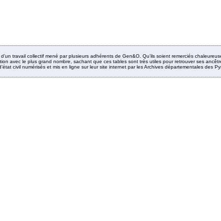
it d’un travail collectif mené par plusieurs adhérents de Gen&O. Qu’ils soient remerciés chaleureus
ion avec le plus grand nombre, sachant que ces tables sont très utiles pour retrouver ses ancêtres
’état civil numérisés et mis en ligne sur leur site internet par les Archives départementales des 