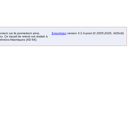
ement car ils permettent ainsi,
ExpoActes
version 3.2.4-prod (©
2005-2026, ADSoft)
. Ce travail de relevé est réalisé à
Pyrénées-Atlantiques (AD 64).