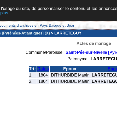
 l'usage du site, de personnaliser le contenu et les annonces
 plus
et documents d'archives en Pays Basque et Béarn
e [Pyrénées-Atlantiques] (X)
> LARRETEGUY
Actes de mariage
Commune/Paroisse :
Saint-Pée-sur-Nivelle [Py
Patronyme :
LARRETEG
Tri :
Dates
Epoux
Epo
1.
1804
DITHURBIDE Martin
LARRETEGUY
2.
1804
DITHURBIDE Martin
LARRETEGUY