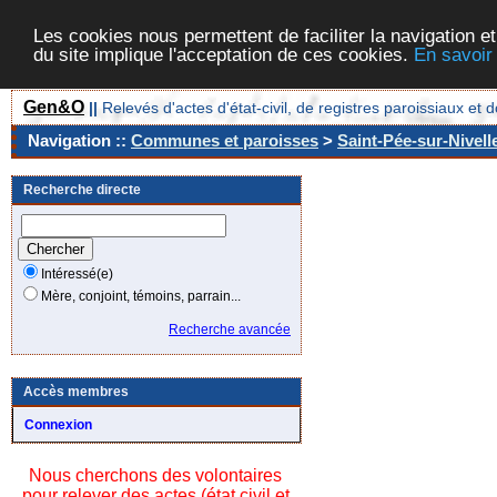
Les cookies nous permettent de faciliter la navigation et
du site implique l'acceptation de ces cookies.
En savoir
Gen&O
||
Relevés d'actes d'état-civil, de registres paroissiaux 
Navigation ::
Communes et paroisses
>
Saint-Pée-sur-Nivell
Recherche directe
Intéressé(e)
Mère, conjoint, témoins, parrain...
Recherche avancée
Accès membres
Connexion
Nous cherchons des volontaires
pour relever des actes (état civil et