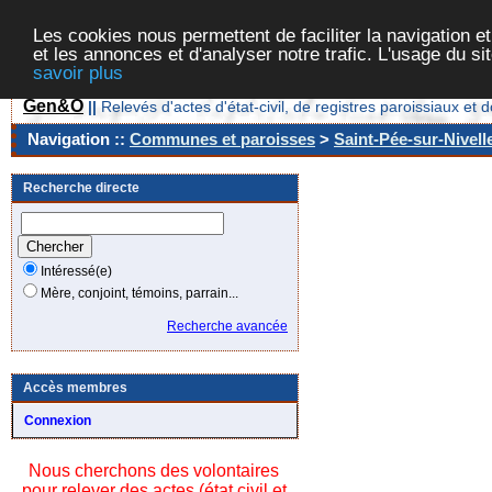
Les cookies nous permettent de faciliter la navigation et
et les annonces et d'analyser notre trafic. L'usage du s
savoir plus
Gen&O
||
Relevés d'actes d'état-civil, de registres paroissiaux 
Navigation ::
Communes et paroisses
>
Saint-Pée-sur-Nivell
Recherche directe
Intéressé(e)
Mère, conjoint, témoins, parrain...
Recherche avancée
Accès membres
Connexion
Nous cherchons des volontaires
pour relever des actes (état civil et