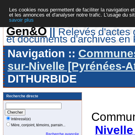
Les cookies nous permettent de faciliter la navigation et
et les annonces et d'analyser notre trafic. L'usage du s
savoir plus
Gen&O
||
Relevés d'actes d
et documents d'archives en
Navigation ::
Communes 
sur-Nivelle [Pyrénées-At
DITHURBIDE
Recherche directe
Commun
Intéressé(e)
Mère, conjoint, témoins, parrain...
Nivelle
Recherche avancée