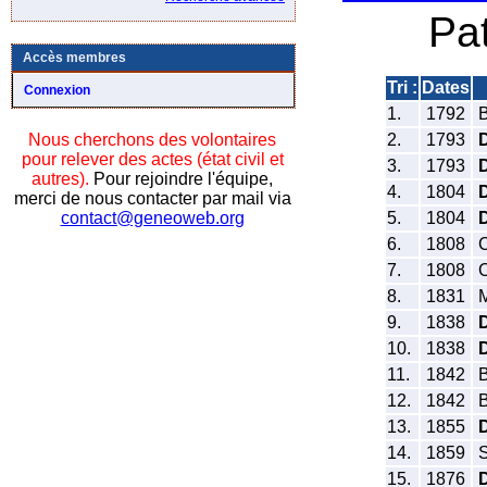
Pa
Accès membres
Tri :
Dates
Connexion
1.
1792
B
2.
1793
Nous cherchons des volontaires
pour relever des actes (état civil et
3.
1793
autres).
Pour rejoindre l'équipe,
4.
1804
merci de nous contacter par mail via
5.
1804
contact@geneoweb.org
6.
1808
C
7.
1808
C
8.
1831
M
9.
1838
10.
1838
11.
1842
B
12.
1842
B
13.
1855
14.
1859
S
15.
1876