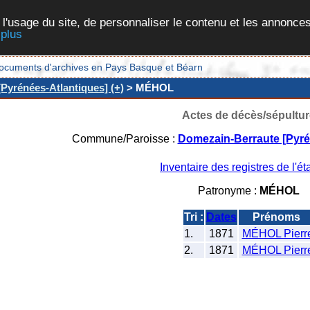
 l'usage du site, de personnaliser le contenu et les annonces
 plus
et documents d'archives en Pays Basque et Béarn
Pyrénées-Atlantiques] (+)
> MÉHOL
Actes de décès/sépultur
Commune/Paroisse :
Domezain-Berraute [Pyré
Inventaire des registres de l'éta
Patronyme :
MÉHOL
Tri :
Dates
Prénoms
1.
1871
MÉHOL Pierr
2.
1871
MÉHOL Pierr