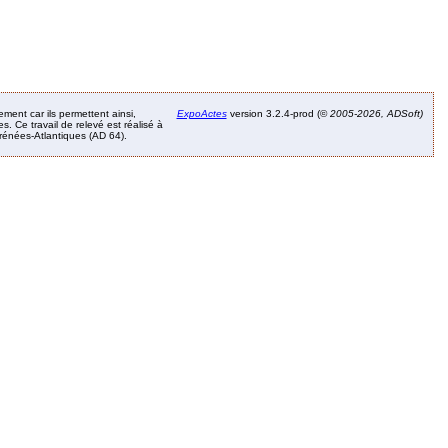
ement car ils permettent ainsi,
ExpoActes
version 3.2.4-prod (©
2005-2026, ADSoft)
. Ce travail de relevé est réalisé à
Pyrénées-Atlantiques (AD 64).