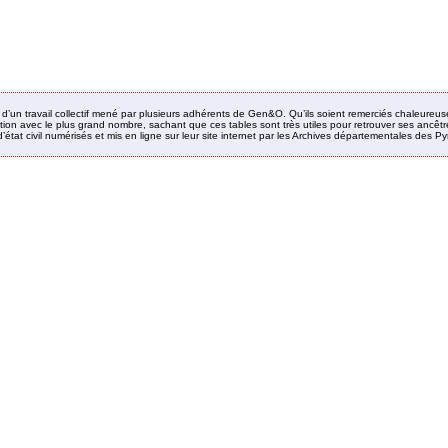
it d’un travail collectif mené par plusieurs adhérents de Gen&O. Qu’ils soient remerciés chaleureus
ion avec le plus grand nombre, sachant que ces tables sont très utiles pour retrouver ses ancêtres
’état civil numérisés et mis en ligne sur leur site internet par les Archives départementales des 