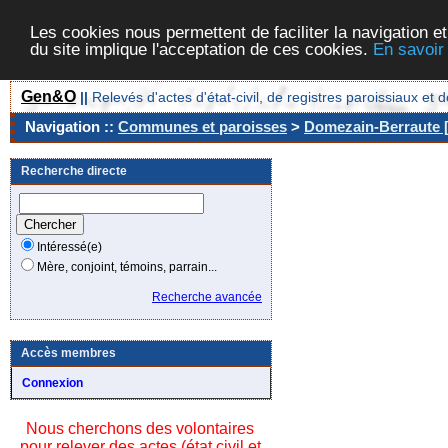
Les cookies nous permettent de faciliter la navigation et
du site implique l'acceptation de ces cookies.
En savoir
Gen&O
||
Relevés d'actes d'état-civil, de registres paroissiaux 
Navigation ::
Communes et paroisses
>
Domezain-Berraute [
Recherche directe
Intéressé(e)
Mère, conjoint, témoins, parrain...
Recherche avancée
Accès membres
Connexion
Nous cherchons des volontaires
pour relever des actes (état civil et