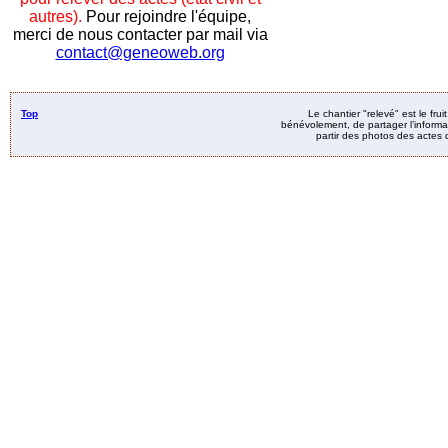
autres).
Pour rejoindre l'équipe,
merci de nous contacter par mail via
contact@geneoweb.org
Top
Le chantier "relevé" est le fru
bénévolement, de partager l’informat
partir des photos des actes d