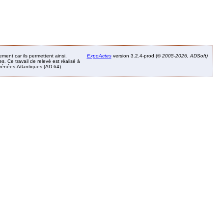
ement car ils permettent ainsi,
ExpoActes
version 3.2.4-prod (©
2005-2026, ADSoft)
. Ce travail de relevé est réalisé à
Pyrénées-Atlantiques (AD 64).