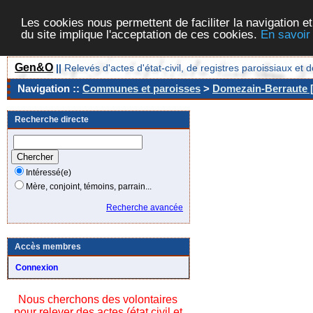
Les cookies nous permettent de faciliter la navigation et
du site implique l'acceptation de ces cookies.
En savoir
Gen&O
||
Relevés d'actes d'état-civil, de registres paroissiaux 
Navigation ::
Communes et paroisses
>
Domezain-Berraute [
Recherche directe
Intéressé(e)
Mère, conjoint, témoins, parrain...
Recherche avancée
Accès membres
Connexion
Nous cherchons des volontaires
pour relever des actes (état civil et