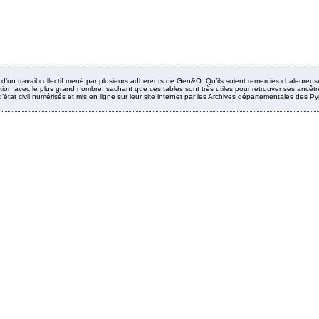
it d’un travail collectif mené par plusieurs adhérents de Gen&O. Qu’ils soient remerciés chaleureus
ion avec le plus grand nombre, sachant que ces tables sont très utiles pour retrouver ses ancêtres
’état civil numérisés et mis en ligne sur leur site internet par les Archives départementales des 