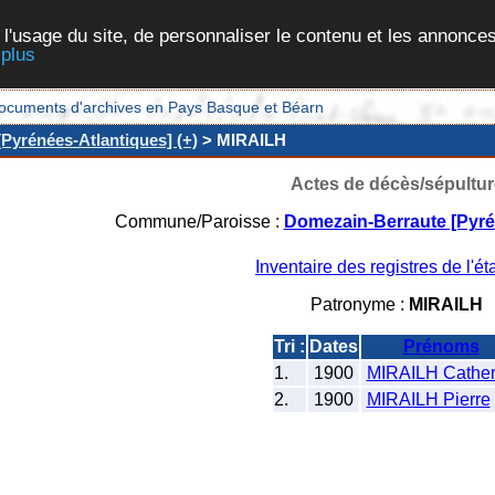
 l'usage du site, de personnaliser le contenu et les annonces
 plus
et documents d'archives en Pays Basque et Béarn
Pyrénées-Atlantiques] (+)
> MIRAILH
Actes de décès/sépultur
Commune/Paroisse :
Domezain-Berraute [Pyré
Inventaire des registres de l'éta
Patronyme :
MIRAILH
Tri :
Dates
Prénoms
1.
1900
MIRAILH Cather
2.
1900
MIRAILH Pierre