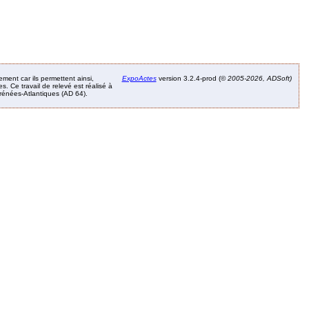
ement car ils permettent ainsi,
ExpoActes
version 3.2.4-prod (©
2005-2026, ADSoft)
. Ce travail de relevé est réalisé à
Pyrénées-Atlantiques (AD 64).