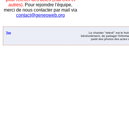
autres).
Pour rejoindre l'équipe,
merci de nous contacter par mail via
contact@geneoweb.org
Top
Le chantier "relevé" est le fru
bénévolement, de partager l’informat
partir des photos des actes d