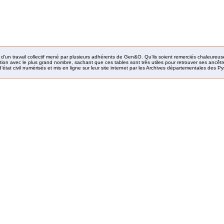
it d’un travail collectif mené par plusieurs adhérents de Gen&O. Qu’ils soient remerciés chaleureus
ion avec le plus grand nombre, sachant que ces tables sont très utiles pour retrouver ses ancêtres
’état civil numérisés et mis en ligne sur leur site internet par les Archives départementales des 