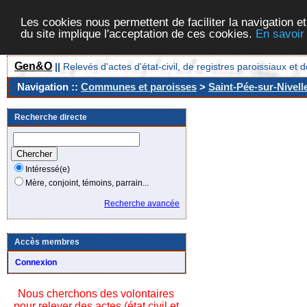
Les cookies nous permettent de faciliter la navigation et
du site implique l'acceptation de ces cookies.
En savoir
Gen&O
||
Relevés d'actes d'état-civil, de registres paroissiaux 
Navigation ::
Communes et paroisses
>
Saint-Pée-sur-Nivell
Recherche directe
Intéressé(e)
Mère, conjoint, témoins, parrain...
Recherche avancée
Accès membres
Connexion
Nous cherchons des volontaires
pour relever des actes (état civil et