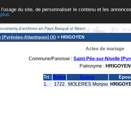
 l'usage du site, de personnaliser le contenu et les annonces
 plus
et documents d'archives en Pays Basque et Béarn
e [Pyrénées-Atlantiques] (X)
> HRIGOYEN
Actes de mariage
Commune/Paroisse :
Saint-Pée-sur-Nivelle [Py
Patronyme :
HRIGOYEN
Tri :
Dates
Epoux
Epou
1.
1722
MOLERES Monjou
HRIGOYE