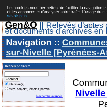
Les cookies nous permettent de faciliter la navigation et
et les annonces et d'analyser notre trafic. L'usage du s
savoir plus
Gen&O
||
Relevés d'actes d
et documents d'archives en
Navigation ::
Communes 
sur-Nivelle [Pyrénées-At
Recherche directe
Commun
Intéressé(e)
Mère, conjoint, témoins, parrain...
Nivelle
Recherche avancée
P