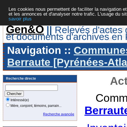
Les cookies nous permettent de faciliter la navigation et
et les annonces et d'analyser notre trafic. L'usage du s
savoir plus
Gen&O
||
Relevés d'actes d
et documents d'archives en
Navigation ::
Communes 
Berraute [Pyrénées-Atla
Act
Recherche directe
Commu
Intéressé(e)
Mère, conjoint, témoins, parrain...
Berraut
Recherche avancée