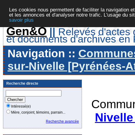
Les cookies nous permettent de faciliter la navigation et
et les annonces et d'analyser notre trafic. L'usage du s
savoir plus
Gen&O
||
Relevés d'actes d
et documents d'archives en
Navigation ::
Communes 
sur-Nivelle [Pyrénées-At
Recherche directe
Commun
Intéressé(e)
Mère, conjoint, témoins, parrain...
Nivelle
Recherche avancée