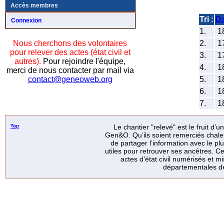
Accès membres
Tri :
D
Connexion
1.
1
2.
1
Nous cherchons des volontaires
pour relever des actes (état civil et
3.
1
autres).
Pour rejoindre l'équipe,
4.
1
merci de nous contacter par mail via
5.
1
contact@geneoweb.org
6.
1
7.
1
Top
Le chantier "relevé" est le fruit d’
Gen&O. Qu’ils soient remerciés chale
de partager l’information avec le p
utiles pour retrouver ses ancêtres. Ce
actes d’état civil numérisés et mi
départementales de